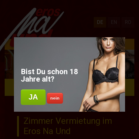
DE
EN
RO
Zimmer frei - Wir vermieten Zimmer
Bist Du schon 18
Jahre alt?
NAVIGATION
JA
nein
Zimmer Vermietung im
Eros Na Und